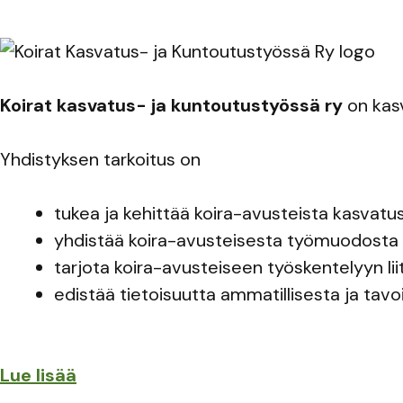
Koirat kasvatus- ja kuntoutustyössä ry
on kasv
Yhdistyksen tarkoitus on
tukea ja kehittää koira-avusteista kasvatus
yhdistää koira-avusteisesta työmuodosta k
tarjota koira-avusteiseen työskentelyyn li
edistää tietoisuutta ammatillisesta ja tavo
Lue lisää