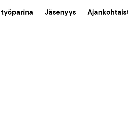
 työparina
Jäsenyys
Ajankohtais