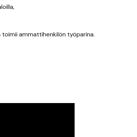
oilla,
a toimii ammattihenkilön työparina.