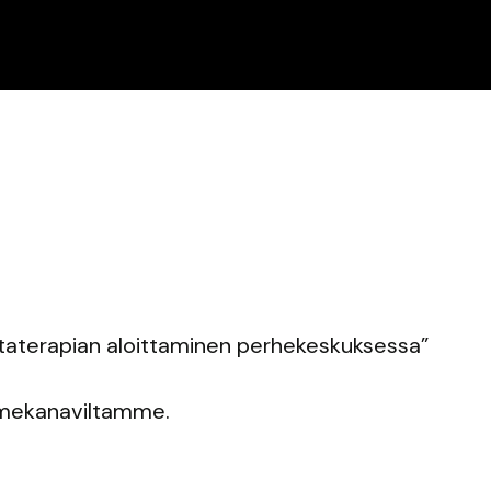
ntaterapian aloittaminen perhekeskuksessa”
somekanaviltamme.