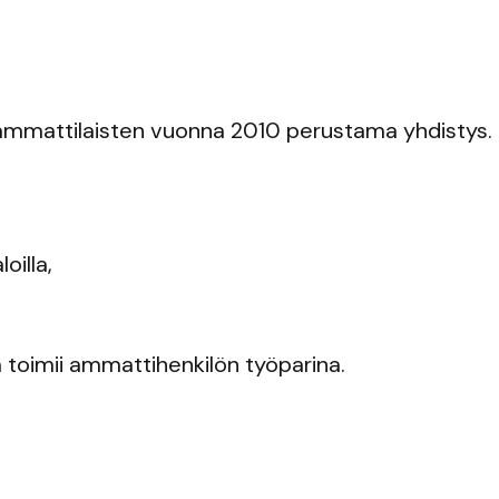
 ammattilaisten vuonna 2010 perustama yhdistys.
oilla,
a toimii ammattihenkilön työparina.