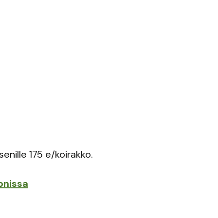
senille 175 e/koirakko.
onissa