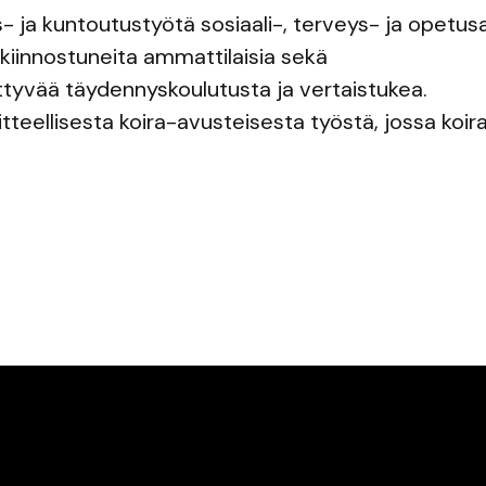
- ja kuntoutustyötä sosiaali-, terveys- ja opetusal
iinnostuneita ammattilaisia sekä
ittyvää täydennyskoulutusta ja vertaistukea.
itteellisesta koira-avusteisesta työstä, jossa koir