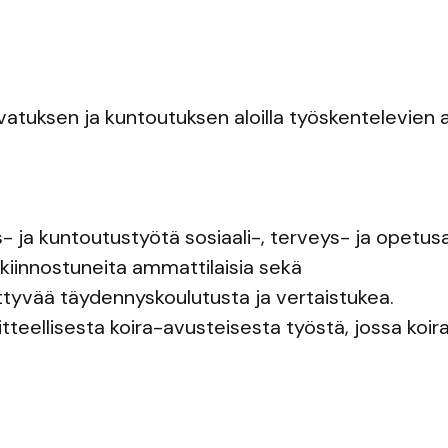
atuksen ja kuntoutuksen aloilla työskentelevien
- ja kuntoutustyötä sosiaali-, terveys- ja opetusal
iinnostuneita ammattilaisia sekä
ittyvää täydennyskoulutusta ja vertaistukea.
itteellisesta koira-avusteisesta työstä, jossa koir