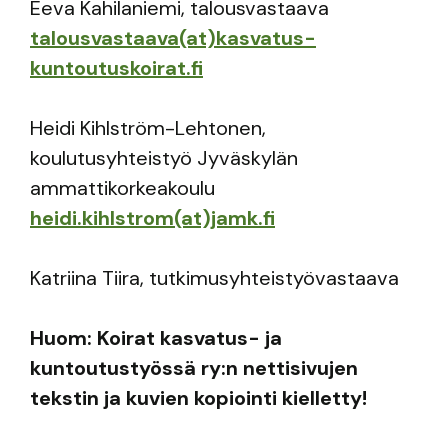
Eeva Kahilaniemi, talousvastaava
talousvastaava(at)kasvatus-
kuntoutuskoirat.fi
Heidi Kihlström-Lehtonen,
koulutusyhteistyö Jyväskylän
ammattikorkeakoulu
heidi.kihlstrom(at)jamk.fi
Katriina Tiira, tutkimusyhteistyövastaava
Huom: Koirat kasvatus- ja
kuntoutustyössä ry:n nettisivujen
tekstin ja kuvien kopiointi kielletty!